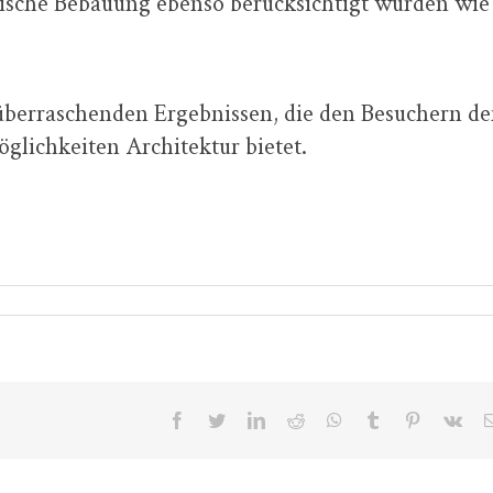
dtische Bebauung ebenso berücksichtigt wurden wie
 überraschenden Ergebnissen, die den Besuchern de
glichkeiten Architektur bietet.
Facebook
Twitter
LinkedIn
Reddit
WhatsApp
Tumblr
Pinterest
Vk