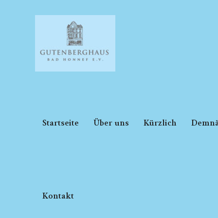
Zum
Inhalt
springen
Startseite
Über uns
Kürzlich
Demnä
Kontakt