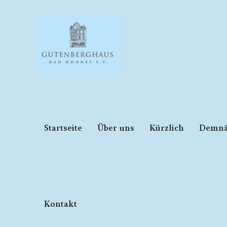
Zum
Inhalt
springen
Startseite
Über uns
Kürzlich
Demnä
Kontakt