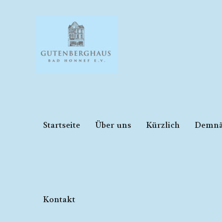
Zum
Inhalt
springen
Startseite
Über uns
Kürzlich
Demnä
Kontakt